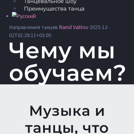
Танцевальное шоу
Преимущества танца
Направления танцев
Ramil Valitov
2025-12-
02T01:28:11+03:00
Чему мы
обучаем?
Музыка и
танцы, что