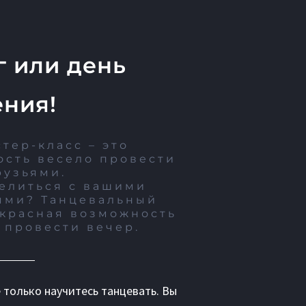
 или день
ния!
тер-класс – это
сть весело провести
рузьями.
елиться с вашими
ями? Танцевальный
екрасная возможность
 провести вечер.
 только научитесь танцевать. Вы