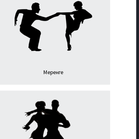
Национальный танец Доминиканской Республики
состоит из простых шагов и в то же время
непростых движений бедрами. Этот танец можно
станцевать не только под латиноамериканскую
музыку, но и под многие популярные ритмические
композиции.
Меренге
Очень романтичный, интимный и нежный парный
танец. Уроки бачаты — это не только изучение