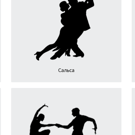
Зажигательный, энергичный и яркий танец. Самый
популярный латиноамериканский танец в мире. В
Москве сальсу танцуют во многих клубах, барах и
на открытых площадках.
Сальса
Джайв иногда называют Six-Step Rock’n’Roll.
Джайв — очень быстрый, энергозатратный танец.