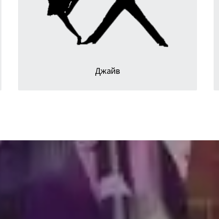
Это танец, полный прыжков и экспрессии.
Джайв