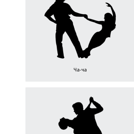
Очаровательный, синкопированный
латиноамериканский танец. Ча-ча-ча создает
веселую, беззаботную, дерзкую атмосферу.
Недавно было решено сократить название этого
танца до Ча-Ча.
Ча-ча
Парный танец, основанный на импровизации и
взаимодействии. Хастл можно станцевать под