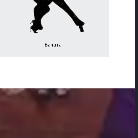
фигур и движений, но и общение, контакт и
взаимодействие с партнером.
Бачата