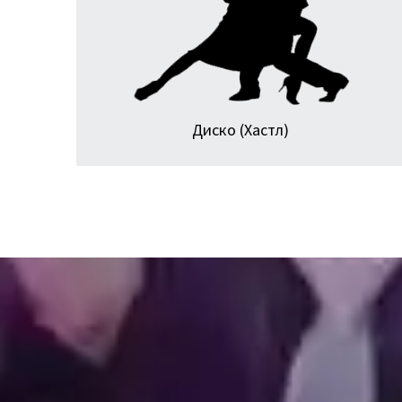
любую современную музыку — от поп-музыки и
клубных песен до хард-рока или шансона.
Диско (Хастл)