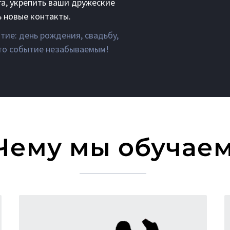
га, укрепить ваши дружеские
 новые контакты.
тие: день рождения, свадьбу,
это событие незабываемым!
Чему мы обучае