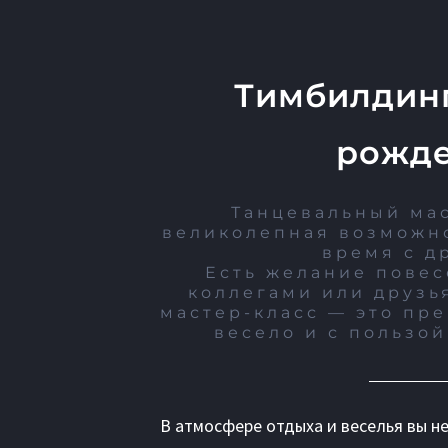
Тимбилдинг
рожде
Танцевальный мас
великолепная возможно
время с д
Есть желание повес
коллегами или друзь
мастер-класс — это пр
весело и с пользой
В атмосфере отдыха и веселья вы не